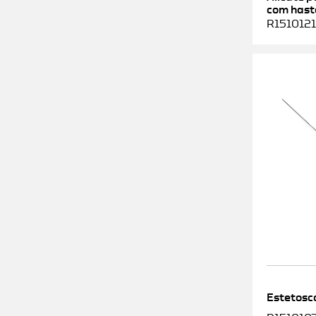
com haste
R1510121
Estetosc