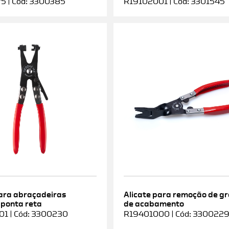
5 | Cód: 3300385
R19102001 | Cód: 3301545
para abraçadeiras
Alicate para remoção de g
 ponta reta
de acabamento
1 | Cód: 3300230
R19401000 | Cód: 330022