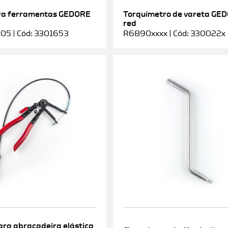
ra ferramentas GEDORE
Torquímetro de vareta GE
red
5 | Cód: 3301653
R6890xxxx | Cód: 330022x
ara abraçadeira elástica