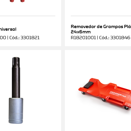
Removedor de Grampos Plá
niversal
24x6mm
0 | Cód.: 3301821
R18201001 | Cód.: 3301846