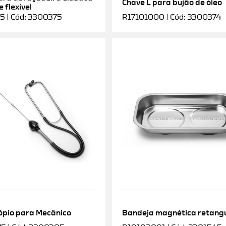
Chave L para bujão de óleo
 flexível
5 | Cód: 3300375
R17101000 | Cód: 3300374
ópio para Mecânico
Bandeja magnética retang