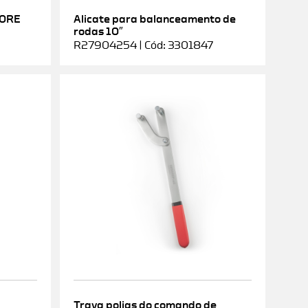
DORE
Alicate para balanceamento de
rodas 10″
R27904254 | Cód: 3301847
Trava polias do comando de