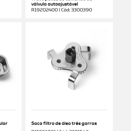
válvula autoajustável
R19202400 | Cód: 3300390
ular
Saca filtro de óleo três garras