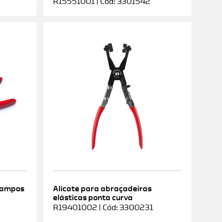
R15551001 | Cód: 3301542
rampos
Alicate para abraçadeiras
elásticas ponta curva
9
R19401002 | Cód: 3300231