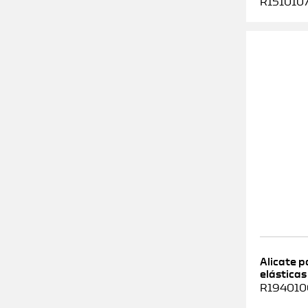
R1510107
Alicate 
elásticas
R1940100