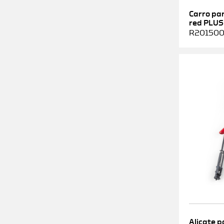
Carro pa
red PLUS
R2015000
Alicate p