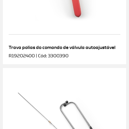
Trava polias do comando de válvula autoajustável
R19202400 | Cód: 3300390