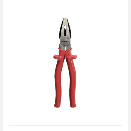
Alicates
Chaves de aperto
Corte e medição
Destaques
Ferramentas automotivas
Ferramentas para acabamento
Jogos de soquetes
Lançamentos
Linha de impacto
Martelos e marretas
Organização e movimento