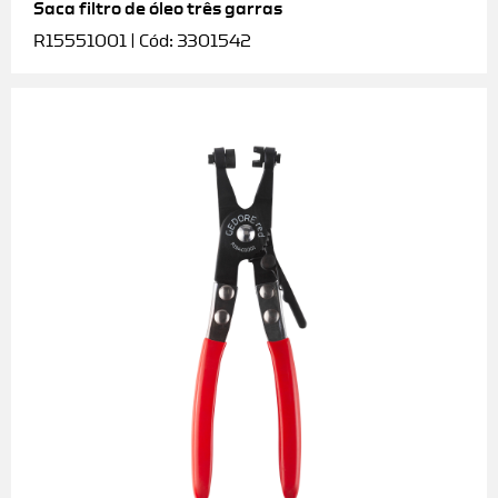
Saca filtro de óleo três garras
R15551001 | Cód: 3301542