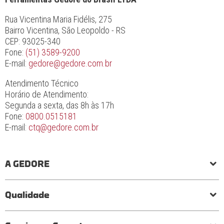
Rua Vicentina Maria Fidélis, 275
Bairro Vicentina, São Leopoldo - RS
CEP: 93025-340
Fone:
(51) 3589-9200
E-mail:
gedore@gedore.com.br
Atendimento Técnico
Horário de Atendimento:
Segunda a sexta, das 8h às 17h
Fone:
0800.0515181
E-mail:
ctq@gedore.com.br
A GEDORE
História
Responsabilidade social e ambiental
Princípios
Qualidade
Laboratório de torque
Qualidade em ferramentas
Processo de fabricação
Certificados
Garantia