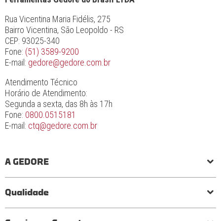
Rua Vicentina Maria Fidélis, 275
Bairro Vicentina, São Leopoldo - RS
CEP: 93025-340
Fone:
(51) 3589-9200
E-mail:
gedore@gedore.com.br
Atendimento Técnico
Horário de Atendimento:
Segunda a sexta, das 8h às 17h
Fone:
0800.0515181
E-mail:
ctq@gedore.com.br
A GEDORE
História
Responsabilidade social e ambiental
Princípios
Qualidade
Laboratório de torque
Qualidade em ferramentas
Processo de fabricação
Certificados
Garantia