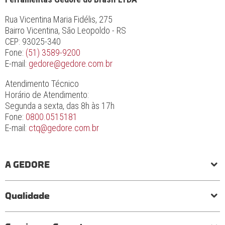
Rua Vicentina Maria Fidélis, 275
Bairro Vicentina, São Leopoldo - RS
CEP: 93025-340
Fone:
(51) 3589-9200
E-mail:
gedore@gedore.com.br
Atendimento Técnico
Horário de Atendimento:
Segunda a sexta, das 8h às 17h
Fone:
0800.0515181
E-mail:
ctq@gedore.com.br
A GEDORE
História
Responsabilidade social e ambiental
Princípios
Qualidade
Laboratório de torque
Qualidade em ferramentas
Processo de fabricação
Certificados
Garantia