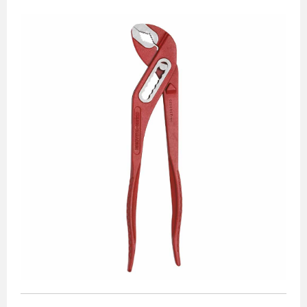
Alicate bomba d’água
Alicate para anéis
Alicates de pressão